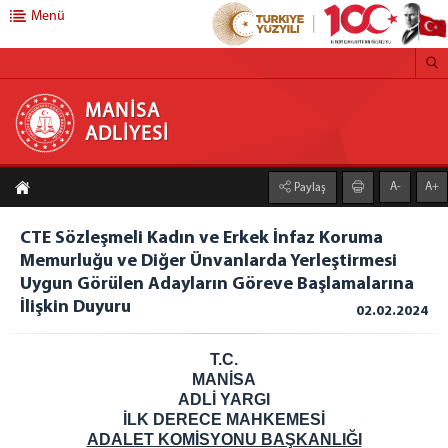
Menü
MANİSA ADLİYESİ
MANİSA
ADLİYESİ
ADLİYE
A-
A+
Paylaş
Adliyemiz
Mahkemeler
CTE Sözleşmeli Kadın ve Erkek İnfaz Koruma
Mülhakat Adliye
Memurluğu ve Diğer Ünvanlarda Yerleştirmesi
İcra Müdürlüğü Hesap Numaraları
Uygun Görülen Adayların Göreve Başlamalarına
İlişkin Duyuru
02.02.2024
BAŞSAVCILIK
Cumhuriyet Başsavcısı
T.C.
Cumhuriyet Başsavcıvekilleri
MANİSA
ADLİ YARGI
Cumhuriyet Savcıları
İLK DERECE MAHKEMESİ
Bürolar
ADALET KOMİSYONU BAŞKANLIĞI