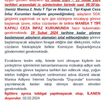
uygun görülen adayların
05
Şubat 2024 – 19 Şubat 2024
Portal Şifresi Alma (UYAP Şifresi)
tarihleri arasındaki iş günlerinden birinde
saat 08:30’da,
Bilgisayar Açılış Şifresi Alma
(
henüz Manisa 2. Nolu T Tipi ve Manisa L Tipi Kapalı Ceza
İnfaz Kurumları faaliyete geçmediğinden)
, adayların SGK
Haberci Şifresi Alma
girişlerini yaptırmak ve aynı gün sözleşme imzalayıp göreve
Mail Şifresi Alma
başlamak üzere, nüfus cüzdanları ile birlikte
MANİSA T TİPİ
KAPALI CEZA İNFAZ KURUMUNDA
hazır bulunmaları
E-İmza Yeni Şifre Alma & Kilit Çözme
gerekmektedir.
19 Şubat 2024
tarihine kadar göreve
E-İmza Şifresini Değiştirme
başlamayan adayların atamaları iptal edileceğinden
göreve
E-İmza Kayıp Çalıntı Süreci
başlamayacak adayların feragat ettiğine dair dilekçesini, nüfus
cüzdanın fotokopisiyle birlikte Komisyon Başkanlığımıza
E-İmza Geçerlilik Kontrolü
göndermeleri gerekmektedir.
E-İmza Başvuru Yapma
Evraklarını teslim edip, listede ismi olmayan kişilerin ise
E-Onay İşlemleri
yerleştirme işlemlerinin tamamlanmasına müteakip adliye web
DİĞ. BİRİMLER
sayfasında göreve başlama tarihleri ilan edilecek olup, yoğun
telefon trafiğine sebebiyet verilmemesi adına düzenli olarak
Cezaevleri
Manisa Adliyesi İnternet Sayfasında “Duyurular” kısmında
E-Tipi Kapalı Ceza İnfaz Kurumu
yayınlanacak ilanları takip etmeye devam etmeleri
gerekmektedir.
E-Tipi Açık Ceza İnfaz Kurumu
İlgililere ayrıca tebligat yapılmayacak olup, İLANEN
T-Tipi Kapalı Ceza İnfaz Kurumu
duyurulur
. 02.02.2024
Adli Destek ve Mağdur Hizmetleri Müdürlüğü