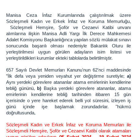
KOMİSYON
Adalet Komisyonu Başkanlığı
Manisa Ceza İnfaz Kurumlarında çalıştırılmak üzere
Sözleşmeli Kadın ve Erkek İnfaz ve Koruma Memurluğu,
Hakimler
Sözleşmeli Hemşire, Şoför ve Cezaevi Katibi unvanı
Faaliyet Raporları
alımlarına ilişkin Manisa Adli Yargı İlk Derece Mahkemesi
Adalet Komisyonu Başkanlığınca yapılan sözlü mülakat sınavı
Bilirkişi Listeleri
sonucunda başarılı olması nedeniyle Bakanlık Oluru ile
BİLGİ İŞLEM Ş.
yerleştirilmesi uygun görülen adayların isim listesi ve
yerleştirildikleri kurumlar ekteki tablolarda belirtilmiştir.
Bilgi İşlem Şefliği
UYAP Açılış Linkleri
657 Sayılı Devlet Memurları Kanunu'nun 62'nci maddesinde
”İlk defa veya yeniden veyahut yer değiştirme suretiyle;
a)
Giriş UYAP
Aynı yerdeki görevlere atananlar atama emirlerinin kendilerine
Portal UYAP
tebliğ gününü,
b)
Başka yerdeki görevlere atananlar, atama
Intranet UYAP
emirlerinin kendilerine
tebliğ tarihinden itibaren 15 gün
içerisinde
o yere hareket ederek belli yol süresini, izleyen iş
VPN Kullanma Talimatı
günü içinde işe başlamak zorundadırlar. "hükmü
Kurumsal E-Posta
doğrultusunda,
Kısayol ve Otomatik Metin İşlemleri
Sözleşmeli Kadın ve Erkek İnfaz ve Koruma Memurları ile
ŞİFRE İŞLEMLERİ
Sözleşmeli Hemşire, Şoför ve Cezaevi Katibi olarak atamaları