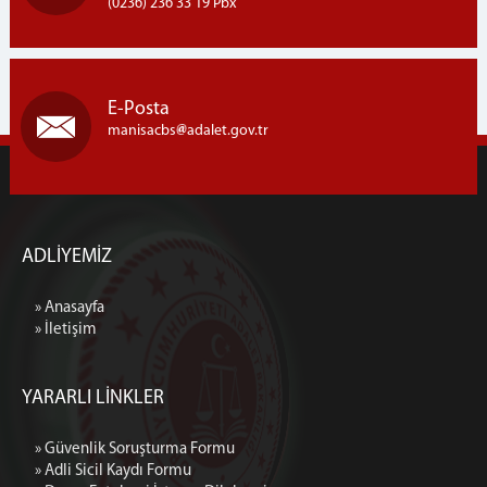
(0236) 236 33 19 Pbx
E-Posta
manisacbs
adalet.gov.tr
ADLİYEMİZ
» Anasayfa
» İletişim
YARARLI LİNKLER
» Güvenlik Soruşturma Formu
» Adli Sicil Kaydı Formu