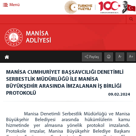
Menü
MANİSA ADLİYESİ
MANİSA
ADLİYESİ
ADLİYE
A-
A+
Paylaş
Adliyemiz
Mahkemeler
MANİSA CUMHURİYET BAŞSAVCILIĞI DENETİMLİ
Mülhakat Adliye
SERBESTLİK MÜDÜRLÜĞÜ İLE MANİSA
İcra Müdürlüğü Hesap Numaraları
BÜYÜKŞEHİR ARASINDA İMZALANAN İŞ BİRLİĞİ
PROTOKOLÜ
09.02.2024
BAŞSAVCILIK
Cumhuriyet Başsavcısı
Cumhuriyet Başsavcıvekilleri
Manisa Denetimli Serbestlik Müdürlüğü ve Manisa
Büyükşehir Belediyesi arasında hükümlülerin kamu
Cumhuriyet Savcıları
hizmetinde yer almasına yönelik protokol imzalandı.
Bürolar
Protokole imzalar, Manisa Büyükşehir Belediye Başkanı