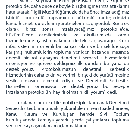
Manisa Büyükşehir Belediye Başkanı Cengiz Ergün ise
Portal Şifresi Alma (UYAP Şifresi)
protokolde, daha önce de böyle bir işbirliğine imza attıklarını
Bilgisayar Açılış Şifresi Alma
hatırlatarak, “İlgili Müdürlüğümüzle daha önce imzaladığımız
işbirliği protokolü kapsamında hükümlü kardeşlerimizin
Haberci Şifresi Alma
kamu hizmeti görevlerini yürütmelerini sağlıyorduk. Buna ek
Mail Şifresi Alma
olarak biraz sonra imzalayacağımız protokolle'de,
hükümlülerin camilerimizde ve okullarımızda kamu
E-İmza Yeni Şifre Alma & Kilit Çözme
hizmetlerinde çalıştırılmalarına destek sağlayacağız. Ceza
E-İmza Şifresini Değiştirme
infaz sisteminin önemli bir parçası olan ve bir şekilde suça
karışmış hükümlülerin topluma yeniden kazandırılmasında
E-İmza Kayıp Çalıntı Süreci
önemli bir rol oynayan denetimli serbestlik hizmetlerini
E-İmza Geçerlilik Kontrolü
önemsiyor ve göreve geldiğimiz ilk günden bu yana da
destekliyoruz. Protokolümüzün denetimli serbestlik
E-İmza Başvuru Yapma
hizmetlerinin daha etkin ve verimli bir şekilde yürütülmesine
E-Onay İşlemleri
vesile olmasını temenni ediyor ve Denetimli Serbestlik
Hizmetlerini önemsiyor ve destekliyoruz bu sebeple
DİĞ. BİRİMLER
imzalanan protokolün hayırlı olmasını diliyorum” dedi.
Cezaevleri
İmzalanan protokol ile mobil ekipler kurularak Denetimli
E-Tipi Kapalı Ceza İnfaz Kurumu
Serbestlik tedbiri altındaki yükümlülerin hem İbadethaneler,
Kamu Kurum ve Kuruluşları hemde Sivil Toplum
E-Tipi Açık Ceza İnfaz Kurumu
Kuruluşlarında kamuya yararlı işlerde çalıştırılarak topluma
T-Tipi Kapalı Ceza İnfaz Kurumu
yeniden kaynaşmaları amaçlanmaktadır.
Adli Destek ve Mağdur Hizmetleri Müdürlüğü