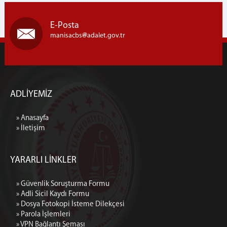
E-Posta
manisacbs
adalet.gov.tr
ADLİYEMİZ
» Anasayfa
» İletişim
YARARLI LİNKLER
» Güvenlik Soruşturma Formu
» Adli Sicil Kaydı Formu
» Dosya Fotokopi İsteme Dilekçesi
» Parola İşlemleri
» VPN Bağlantı Şeması