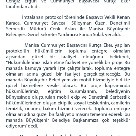
Cengiz Ergün ve Cumhuriyet Başsavcısı Kurtça Eker
KOMİSYON
tarafından atıldı.
Adalet Komisyonu Başkanlığı
İmzalanan protokol töreninde Başsavcı Vekili Kenan
Hakimler
Karaca, Cumhuriyet Savcısı Süleyman Özen, Denetimli
Serbestlik Müdürü Cenk Aslan ile Manisa Büyükşehir
Faaliyet Raporları
Belediyesi Genel Sekreter Yardımcısı Funda Solak yer aldı.
Bilirkişi Listeleri
Manisa Cumhuriyet Başsavcısı Kurtça Eker, yapılan
BİLGİ İŞLEM Ş.
protokolün hükümlülerin topluma entegre olmaları
açısından güzel bir faaliyet olduğunu belirterek,
Bilgi İşlem Şefliği
“Hükümlülerimizi ıslah etme faaliyetine yönelik bir proje. Bu
UYAP Açılış Linkleri
manada kamuya yararlı işte çalıştırılarak, topluma entegre
olmaları adına güzel bir faaliyet gerçekleştireceğiz. Bu
Giriş UYAP
manada Büyükşehir Belediyemizin mobil hizmetiyle birlikte
Portal UYAP
güzel hizmetlere vesile olacak. Bu proje kapsamında
hükümlülerimiz, eğitim kurumlarının, belediyenin
Intranet UYAP
bünyesinde oluşturulan mobil ekip ve Denetimli Serbestlik
VPN Kullanma Talimatı
hükümlülerinden oluşan ekip ile sosyal tesislerinin, camilerin
temizlik, onarım, bakım hizmeti verecek. Topluma entegre
Kurumsal E-Posta
olmaları adına güzel bir faaliyet olmasını temenni ederek bu
Kısayol ve Otomatik Metin İşlemleri
manada Büyükşehir Belediye Başkanımıza çok teşekkür
ediyorum” dedi.
ŞİFRE İŞLEMLERİ