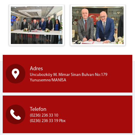
Arabuluculuk
Seçim Müdürlükleri
Adli Tıp Şube Müdürlüğü
Denetimli Serbestlik Müdürlüğü
İLETİŞİM
Adres
Uncubozköy M. Mimar Sinan Bulvarı No:179
Yunusemre/MANİSA
Telefon
(0236) 236 33 10
(0236) 236 33 19 Pbx